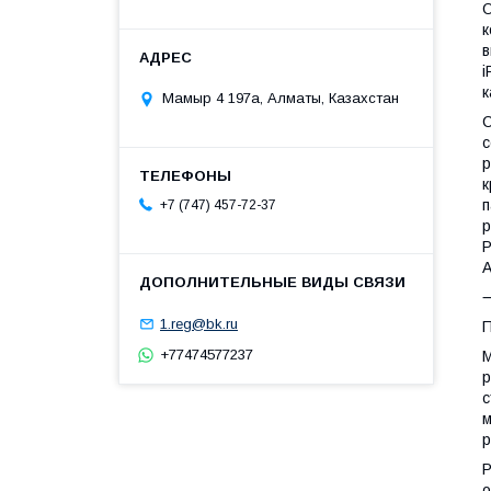
О
к
в
i
к
Мамыр 4 197а, Алматы, Казахстан
С
с
р
к
п
+7 (747) 457-72-37
р
P
А
1.reg@bk.ru
П
+77474577237
М
р
с
м
р
Р
о