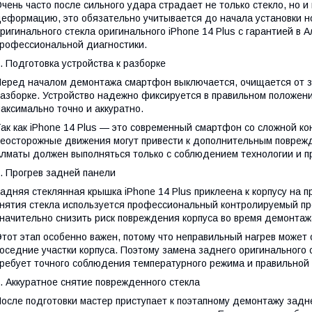
чень часто после сильного удара страдает не только стекло, но и
еформацию, это обязательно учитывается до начала установки н
ригинального стекла оригинального iPhone 14 Plus с гарантией в 
рофессиональной диагностики.
. Подготовка устройства к разборке
еред началом демонтажа смартфон выключается, очищается от за
азборке. Устройство надежно фиксируется в правильном положени
аксимально точно и аккуратно.
ак как iPhone 14 Plus — это современный смартфон со сложной ко
еосторожные движения могут привести к дополнительным повреж
лматы должен выполняться только с соблюдением технологии и 
. Прогрев задней панели
адняя стеклянная крышка iPhone 14 Plus приклеена к корпусу на 
нятия стекла используется профессиональный контролируемый про
начительно снизить риск повреждения корпуса во время демонтаж
тот этап особенно важен, потому что неправильный нагрев может
оседние участки корпуса. Поэтому замена заднего оригинального с
ребует точного соблюдения температурного режима и правильной 
. Аккуратное снятие поврежденного стекла
осле подготовки мастер приступает к поэтапному демонтажу задне