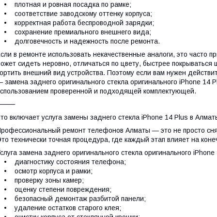
 плотная и ровная посадка по рамке;
 соответствие заводскому оттенку корпуса;
 корректная работа беспроводной зарядки;
 сохранение премиального внешнего вида;
 долговечность и надежность после ремонта.
сли в ремонте использовать некачественные аналоги, это часто п
ожет сидеть неровно, отличаться по цвету, быстрее покрываться 
ортить внешний вид устройства. Поэтому если вам нужен действ
 замена заднего оригинального стекла оригинального iPhone 14 Pl
спользованием проверенной и подходящей комплектующей.
⸻
то включает услуга замены заднего стекла iPhone 14 Plus в Алмат
рофессиональный ремонт телефонов Алматы — это не просто снят
то технически точная процедура, где каждый этап влияет на коне
слуга замена заднего оригинального стекла оригинального iPhone 
• диагностику состояния телефона;
 осмотр корпуса и рамки;
• проверку зоны камер;
• оценку степени повреждения;
• безопасный демонтаж разбитой панели;
 удаление остатков старого клея;