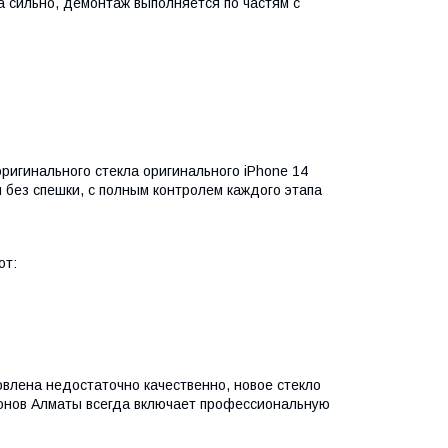
 сильно, демонтаж выполняется по частям с
игинального стекла оригинального iPhone 14
я без спешки, с полным контролем каждого этапа
от:
овлена недостаточно качественно, новое стекло
фонов Алматы всегда включает профессиональную