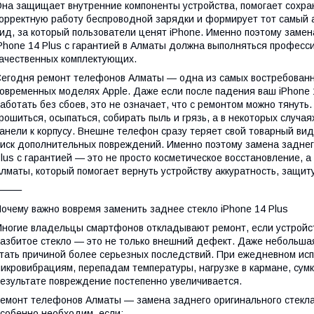
на защищает внутренние компоненты устройства, помогает сохра
орректную работу беспроводной зарядки и формирует тот самый 
ид, за который пользователи ценят iPhone. Именно поэтому замен
Phone 14 Plus с гарантией в Алматы должна выполняться професси
ачественных комплектующих.
егодня ремонт телефонов Алматы — одна из самых востребованны
овременных моделях Apple. Даже если после падения ваш iPhone 
аботать без сбоев, это не означает, что с ремонтом можно тянут
рошиться, осыпаться, собирать пыль и грязь, а в некоторых случа
анели к корпусу. Внешне телефон сразу теряет свой товарный вид
иск дополнительных повреждений. Именно поэтому замена заднего
lus с гарантией — это не просто косметическое восстановление,
лматы, который помогает вернуть устройству аккуратность, защиту
⸻
очему важно вовремя заменить заднее стекло iPhone 14 Plus
ногие владельцы смартфонов откладывают ремонт, если устройст
азбитое стекло — это не только внешний дефект. Даже небольша
тать причиной более серьезных последствий. При ежедневном ис
икровибрациям, перепадам температуры, нагрузке в кармане, сумк
езультате повреждение постепенно увеличивается.
емонт телефонов Алматы — замена заднего оригинального стекла 
собенно необходим, если: