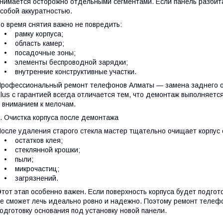
нимается осторожно отдельными сегментами. Если панель разбита
собой аккуратностью.
о время снятия важно не повредить:
• рамку корпуса;
• область камер;
• посадочные зоны;
• элементы беспроводной зарядки;
 внутренние конструктивные участки.
рофессиональный ремонт телефонов Алматы — замена заднего ор
lus с гарантией всегда отличается тем, что демонтаж выполняетс
 вниманием к мелочам.
. Очистка корпуса после демонтажа
осле удаления старого стекла мастер тщательно очищает корпус 
• остатков клея;
• стеклянной крошки;
• пыли;
• микрочастиц;
• загрязнений.
тот этап особенно важен. Если поверхность корпуса будет подгот
е сможет лечь идеально ровно и надежно. Поэтому ремонт теле
одготовку основания под установку новой панели.