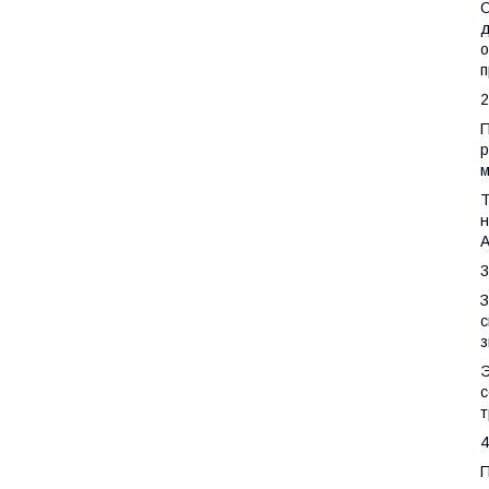
О
д
о
п
2
П
р
м
Т
н
А
3
З
с
з
Э
с
т
4
П