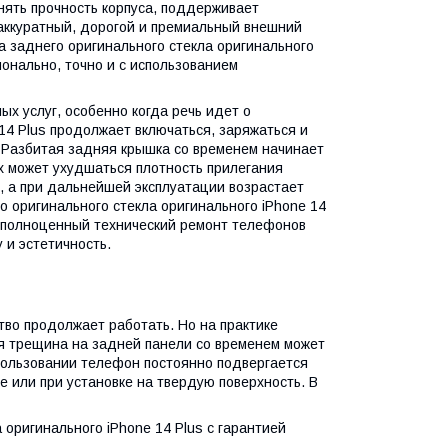
нять прочность корпуса, поддерживает
аккуратный, дорогой и премиальный внешний
а заднего оригинального стекла оригинального
онально, точно и с использованием
х услуг, особенно когда речь идет о
14 Plus продолжает включаться, заряжаться и
ь. Разбитая задняя крышка со временем начинает
ях может ухудшаться плотность прилегания
, а при дальнейшей эксплуатации возрастает
 оригинального стекла оригинального iPhone 14
 а полноценный технический ремонт телефонов
 и эстетичность.
во продолжает работать. Но на практике
я трещина на задней панели со временем может
пользовании телефон постоянно подвергается
е или при установке на твердую поверхность. В
оригинального iPhone 14 Plus с гарантией