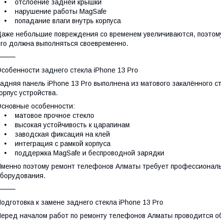
• отслоение задней крышки
• нарушение работы MagSafe
 попадание влаги внутрь корпуса
аже небольшие повреждения со временем увеличиваются, поэтому
ro должна выполняться своевременно.
⸻
собенности заднего стекла iPhone 13 Pro
адняя панель iPhone 13 Pro выполнена из матового закалённого с
орпус устройства.
сновные особенности:
• матовое прочное стекло
 высокая устойчивость к царапинам
• заводская фиксация на клей
 интеграция с рамкой корпуса
• поддержка MagSafe и беспроводной зарядки
менно поэтому ремонт телефонов Алматы требует профессиональ
борудования.
⸻
одготовка к замене заднего стекла iPhone 13 Pro
еред началом работ по ремонту телефонов Алматы проводится об