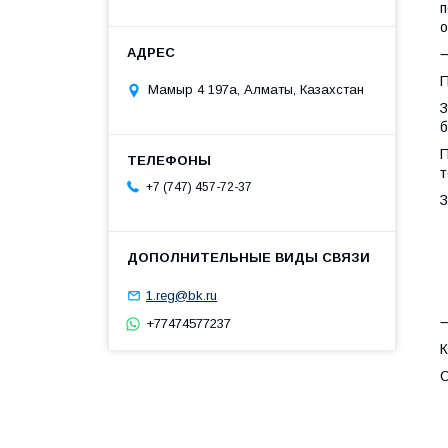
п
о
П
Мамыр 4 197а, Алматы, Казахстан
З
б
П
т
+7 (747) 457-72-37
З
•
1.reg@bk.ru
+77474577237
К
О
•