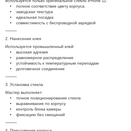
используется только оригинальное стекло iPhone 11:
• полное соответствие цвету корпуса
• заводская текстура
• идеальная посадка
• совместимость с беспроводной зарядкой
⸻
2. Нанесение клея
Используется промышленный клей:
• высокая адгезия
• равномерное распределение
• устойчивость к температурным перепадам
• долговечное соединение
⸻
3. Установка стекла
Мастер выполняет:
• точное позиционирование стекла
• выравнивание по корпусу
• контроль блока камеры
• фиксацию без смещений
⸻
4. Прессование корпуса