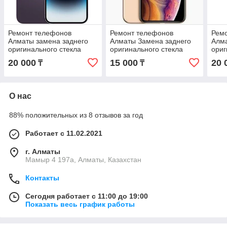
Ремонт телефонов
Ремонт телефонов
Рем
Алматы замена заднего
Алматы Замена заднего
Алма
оригинального стекла
оригинального стекла
ориг
iPhone 14 Pro Max с
iPhone X с гарантией
iPho
20 000
15 000
20 
₸
₸
гарантией
О нас
88% положительных из 8 отзывов за год
Работает с 11.02.2021
г. Алматы
Мамыр 4 197а, Алматы, Казахстан
Контакты
Сегодня работает с 11:00 до 19:00
Показать весь график работы