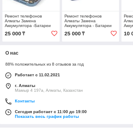
Ремонт телефонов
Ремонт телефонов
Рем
Алматы Замена
Алматы Замена
Алм
Аккумулятора -Батареи
Аккумулятора - Батареи
Акку
iPhone 17 Pro Оригинал С
iPhone 17 Оригинал С
iPho
25 000
25 000
10 
₸
₸
гарантией !
гарантией !
Ориг
О нас
88% положительных из 8 отзывов за год
Работает с 11.02.2021
г. Алматы
Мамыр 4 197а, Алматы, Казахстан
Контакты
Сегодня работает с 11:00 до 19:00
Показать весь график работы