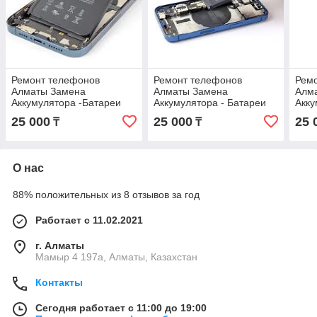
Ремонт телефонов
Ремонт телефонов
Рем
Алматы Замена
Алматы Замена
Алм
Аккумулятора -Батареи
Аккумулятора - Батареи
Акку
iPhone 17 Pro Оригинал С
iPhone 17 Air Оригинал С
iPho
25 000
25 000
25 
₸
₸
гарантией !
гарантией !
Ориг
О нас
88% положительных из 8 отзывов за год
Работает с 11.02.2021
г. Алматы
Мамыр 4 197а, Алматы, Казахстан
Контакты
Сегодня работает с 11:00 до 19:00