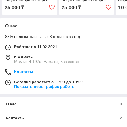
iPhone 17 Pro Оригинал С
iPhone 17 Оригинал С
iPho
25 000
25 000
10 
₸
₸
гарантией !
гарантией !
Ориг
О нас
88% положительных из 8 отзывов за год
Работает с 11.02.2021
г. Алматы
Мамыр 4 197а, Алматы, Казахстан
Контакты
Сегодня работает с 11:00 до 19:00
Показать весь график работы
О нас
Контакты