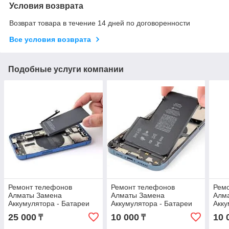
Условия возврата
Возврат товара в течение 14 дней по договоренности
Все условия возврата
Подобные услуги компании
Ремонт телефонов
Ремонт телефонов
Рем
Алматы Замена
Алматы Замена
Алм
Аккумулятора - Батареи
Аккумулятора - Батареи
Акку
iPhone 16 Plus Оригинал
iPhone 15 Оригинал С
iPho
25 000
10 000
10 
₸
₸
С гарантией !
гарантией !
гара