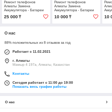
Ремонт телефонов
Ремонт телефонов
Рем
Алматы Замена
Алматы Замена
Алм
Аккумулятора - Батареи
Аккумулятора - Батареи
Акку
iPhone 16 Plus Оригинал
iPhone 15 Оригинал С
iPho
25 000
10 000
10 
₸
₸
С гарантией !
гарантией !
гара
О нас
88% положительных из 8 отзывов за год
Работает с 11.02.2021
г. Алматы
Мамыр 4 197а, Алматы, Казахстан
Контакты
Сегодня работает с 11:00 до 19:00
Показать весь график работы
О нас