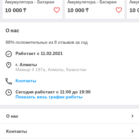
Аккумулятора - Батареи
Аккумулятора - Батареи
Акку
iPhone 15 Pro Оригинал С
iPhone 15 Оригинал С
iPho
10 000
10 000
10 
₸
₸
гарантией !
гарантией !
гара
О нас
88% положительных из 8 отзывов за год
Работает с 11.02.2021
г. Алматы
Мамыр 4 197а, Алматы, Казахстан
Контакты
Сегодня работает с 11:00 до 19:00
Показать весь график работы
О нас
Контакты