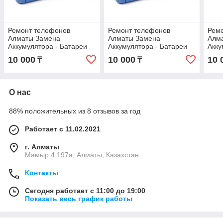
Ремонт телефонов
Ремонт телефонов
Рем
Алматы Замена
Алматы Замена
Алм
Аккумулятора - Батареи
Аккумулятора - Батареи
Акку
iPhone 13 mini Оригинал С
iPhone 15 Plus Оригинал
iPho
10 000
10 000
10 
₸
₸
гарантией !
С гарантией !
Ориг
О нас
88% положительных из 8 отзывов за год
Работает с 11.02.2021
г. Алматы
Мамыр 4 197а, Алматы, Казахстан
Контакты
Сегодня работает с 11:00 до 19:00
Показать весь график работы