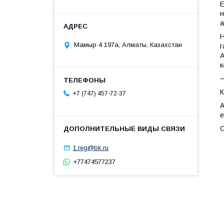
Е
н
а
Н
Мамыр 4 197а, Алматы, Казахстан
г
A
к
К
+7 (747) 457-72-37
А
е
О
•
1.reg@bk.ru
•
+77474577237
•
•
•
•