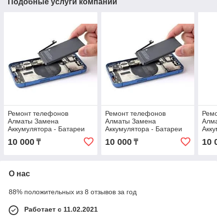
Подобные услуги компании
Ремонт телефонов
Ремонт телефонов
Рем
Алматы Замена
Алматы Замена
Алм
Аккумулятора - Батареи
Аккумулятора - Батареи
Акку
iPhone 13 mini Оригинал С
iPhone 15 Plus Оригинал
iPho
10 000
10 000
10 
₸
₸
гарантией !
С гарантией !
гара
О нас
88% положительных из 8 отзывов за год
Работает с 11.02.2021