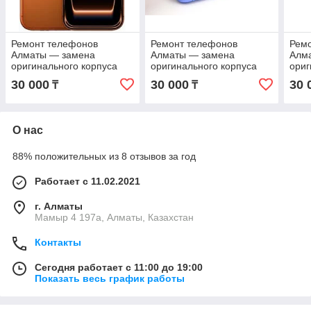
Ремонт телефонов
Ремонт телефонов
Рем
Алматы — замена
Алматы — замена
Алм
оригинального корпуса
оригинального корпуса
ориг
iPhone 17 Pro Max с
iPhone 17 Air с гарантией
iPho
30 000
30 000
30 
₸
₸
гарантией
О нас
88% положительных из 8 отзывов за год
Работает с 11.02.2021
г. Алматы
Мамыр 4 197а, Алматы, Казахстан
Контакты
Сегодня работает с 11:00 до 19:00
Показать весь график работы