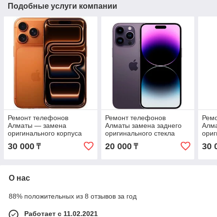
Подобные услуги компании
Ремонт телефонов
Ремонт телефонов
Рем
Алматы — замена
Алматы замена заднего
Алм
оригинального корпуса
оригинального стекла
ориг
iPhone 17 Pro Max с
iPhone 14 Pro Max с
iPho
30 000
20 000
30 
₸
₸
гарантией
гарантией
гара
О нас
88% положительных из 8 отзывов за год
Работает с 11.02.2021