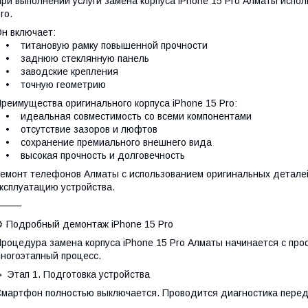
ри выполнении услуги замена корпуса iPhone 15 Pro Алматы испол
ro.
н включает:
• титановую рамку повышенной прочности
• заднюю стеклянную панель
• заводские крепления
• точную геометрию
реимущества оригинального корпуса iPhone 15 Pro:
 идеальная совместимость со всеми компонентами
• отсутствие зазоров и люфтов
• сохранение премиального внешнего вида
 высокая прочность и долговечность
емонт телефонов Алматы с использованием оригинальных детале
ксплуатацию устройства.
⸻
️ Подробный демонтаж iPhone 15 Pro
роцедура замена корпуса iPhone 15 Pro Алматы начинается с пр
ногоэтапный процесс.
 Этап 1. Подготовка устройства
мартфон полностью выключается. Проводится диагностика перед