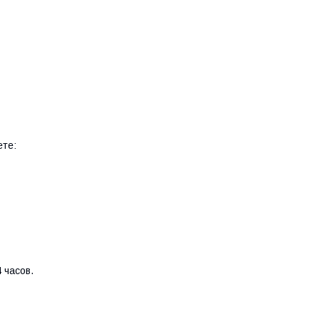
ете:
 часов.