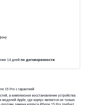
фону
чение 14 дней
по договоренности
ne 15 Pro с гарантией
тей, а комплексное восстановление устройства
 моделей Apple, где корпус является не только
поэтому замена корпуса iPhone 15 Pro требует