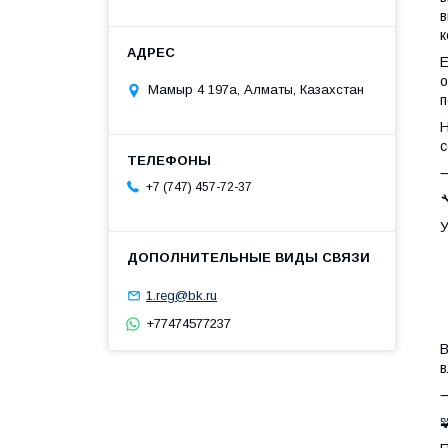
в
к
Е
о
Мамыр 4 197а, Алматы, Казахстан
п
Н
с
+7 (747) 457-72-37

У
•
1.reg@bk.ru
+77474577237
В
в
