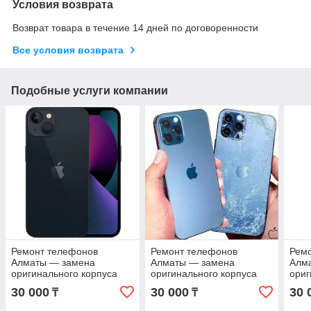
Условия возврата
Возврат товара в течение 14 дней по договоренности
Все условия возврата
Подобные услуги компании
Ремонт телефонов
Ремонт телефонов
Рем
Алматы — замена
Алматы — замена
Алм
оригинального корпуса
оригинального корпуса
ориг
iPhone 13 Mini с гарантией
iPhone 13 Pro с гарантией
iPho
30 000
30 000
30 
₸
₸
гара