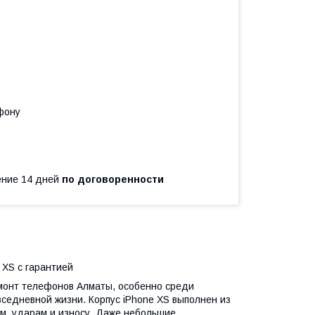
фону
чение 14 дней
по договоренности
 XS с гарантией
емонт телефонов Алматы, особенно среди
вседневной жизни. Корпус iPhone XS выполнен из
ям, ударам и износу. Даже небольшие