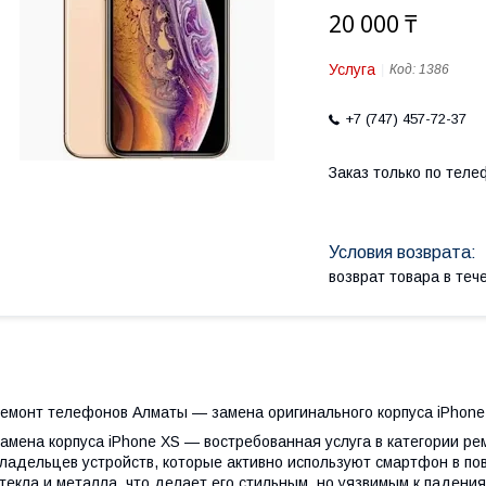
20 000 ₸
Услуга
Код:
1386
+7 (747) 457-72-37
Заказ только по теле
возврат товара в те
емонт телефонов Алматы — замена оригинального корпуса iPhone
амена корпуса iPhone XS — востребованная услуга в категории р
ладельцев устройств, которые активно используют смартфон в по
текла и металла, что делает его стильным, но уязвимым к падени