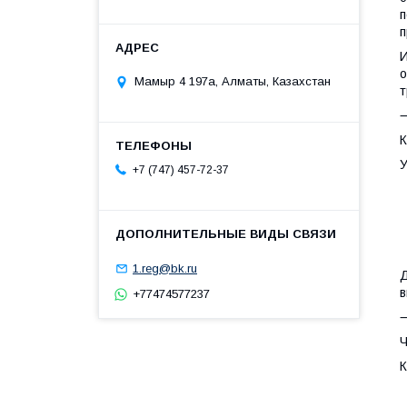
п
п
И
о
Мамыр 4 197а, Алматы, Казахстан
т
К
У
+7 (747) 457-72-37
•
1.reg@bk.ru
Д
в
+77474577237
Ч
К