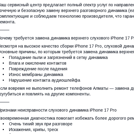
аш сервисный центр предлагает полный спектр услуг по направле
очечную и безопасную замену верхнего разговорного динамика (ea
омплектующие и соблюдаем технологию производителя, что гаран
емонта.
⸻
очему требуется замена динамика верхнего слухового iPhone 17 P
есмотря на высокое качество сборки iPhone 17 Pro, слуховой дин
сновные причины, по которым требуется замена динамика верхнег
 Попадание пыли и загрязнений в сетку динамика
 Влага и окисление контактов
• Повреждение после падения
• Износ мембраны динамика
• Нарушение контакта аудиошлейфа
сли вовремя не выполнить ремонт телефонов Алматы — замена ди
сугубиться и повлиять на другие компоненты.
⸻
ризнаки неисправности слухового динамика iPhone 17 Pro
воевременная диагностика помогает избежать более дорогого ре
 Очень тихий звук при разговоре
• Искажения, хрипы, треск