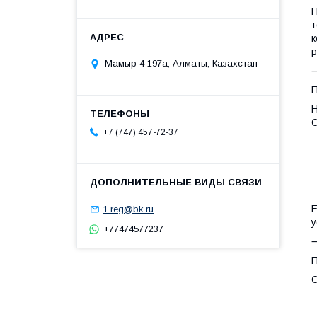
Н
т
к
р
Мамыр 4 197а, Алматы, Казахстан
П
Н
О
+7 (747) 457-72-37
•
•
Е
1.reg@bk.ru
у
+77474577237
П
С
•