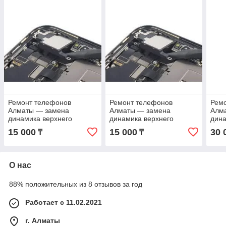
Ремонт телефонов
Ремонт телефонов
Рем
Алматы — замена
Алматы — замена
Алм
динамика верхнего
динамика верхнего
дина
слухового iPhone XS с
слухового iPhone 11 с
слух
15 000
15 000
30 
₸
₸
гарантией с гарантией
гарантией с гарантией
Max 
гара
О нас
88% положительных из 8 отзывов за год
Работает с 11.02.2021
г. Алматы