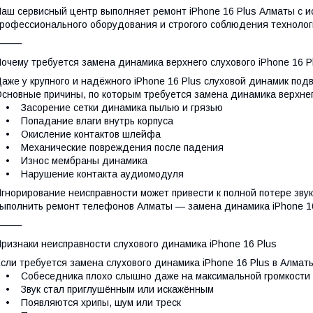
аш сервисный центр выполняет ремонт iPhone 16 Plus Алматы с 
рофессионального оборудования и строгого соблюдения технологи
⸻
очему требуется замена динамика верхнего слухового iPhone 16 P
аже у крупного и надёжного iPhone 16 Plus слуховой динамик по
сновные причины, по которым требуется замена динамика верхнего
 Засорение сетки динамика пылью и грязью
 Попадание влаги внутрь корпуса
• Окисление контактов шлейфа
• Механические повреждения после падения
• Износ мембраны динамика
• Нарушение контакта аудиомодуля
гнорирование неисправности может привести к полной потере звук
ыполнить ремонт телефонов Алматы — замена динамика iPhone 16
⸻
ризнаки неисправности слухового динамика iPhone 16 Plus
сли требуется замена слухового динамика iPhone 16 Plus в Алм
 Собеседника плохо слышно даже на максимальной громкости
• Звук стал приглушённым или искажённым
• Появляются хрипы, шум или треск