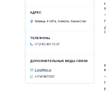
Н
п
П
Мамыр 4 197а, Алматы, Казахстан
Д
О
•
•
+7 (747) 457-72-37
И
в
1.reg@bk.ru
+77474577237
П
Е
•