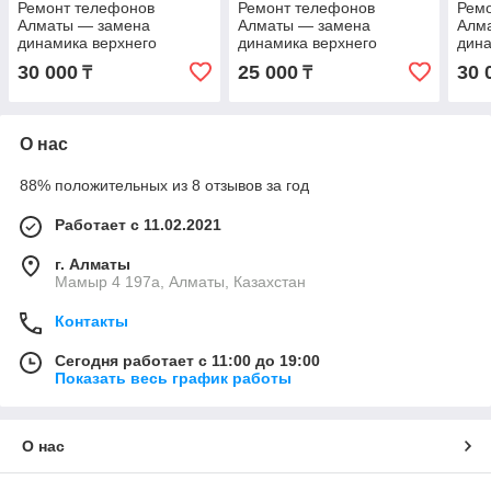
Ремонт телефонов
Ремонт телефонов
Рем
Алматы — замена
Алматы — замена
Алм
динамика верхнего
динамика верхнего
дина
слухового iPhone 17 Pro
слухового iPhone 13 Pro
слух
30 000
25 000
30 
₸
₸
Max с гарантией с
Max с гарантией с
Max 
гарантией
гарантией
гара
О нас
88% положительных из 8 отзывов за год
Работает с 11.02.2021
г. Алматы
Мамыр 4 197а, Алматы, Казахстан
Контакты
Сегодня работает с 11:00 до 19:00
Показать весь график работы
О нас