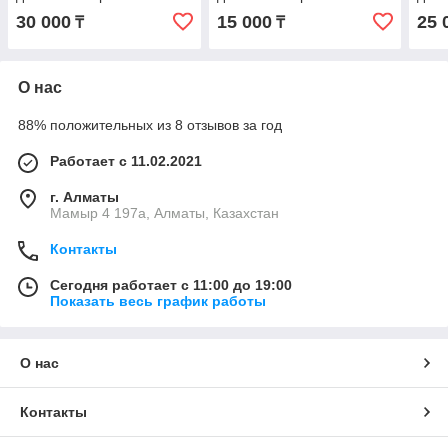
слухового iPhone 17 Pro
слухового iPhone XS с
слух
30 000
15 000
25 
₸
₸
Max с гарантией с
гарантией с гарантией
Max 
гарантией
гара
О нас
88% положительных из 8 отзывов за год
Работает с 11.02.2021
г. Алматы
Мамыр 4 197а, Алматы, Казахстан
Контакты
Сегодня работает с 11:00 до 19:00
Показать весь график работы
О нас
Контакты