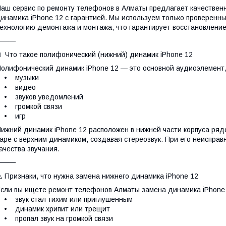
аш сервис по ремонту телефонов в Алматы предлагает качествен
инамика iPhone 12 с гарантией. Мы используем только проверенн
ехнологию демонтажа и монтажа, что гарантирует восстановление
⸻
 Что такое полифонический (нижний) динамик iPhone 12
олифонический динамик iPhone 12 — это основной аудиоэлемент
• музыки
• видео
• звуков уведомлений
• громкой связи
• игр
ижний динамик iPhone 12 расположен в нижней части корпуса рядо
аре с верхним динамиком, создавая стереозвук. При его неиспра
ачества звучания.
⸻
️ Признаки, что нужна замена нижнего динамика iPhone 12
сли вы ищете ремонт телефонов Алматы замена динамика iPhone
 звук стал тихим или приглушённым
• динамик хрипит или трещит
 пропал звук на громкой связи