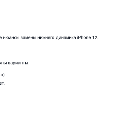
е нюансы замены нижнего динамика iPhone 12.
жны варианты:
о)
ет.