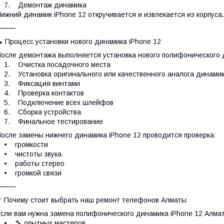
7. Демонтаж динамика
ижний динамик iPhone 12 откручивается и извлекается из корпуса.
⸻
 Процесс установки нового динамика iPhone 12
осле демонтажа выполняется установка нового полифонического 
1. Очистка посадочного места
. Установка оригинального или качественного аналога динами
3. Фиксация винтами
4. Проверка контактов
5. Подключение всех шлейфов
6. Сборка устройства
7. Финальное тестирование
осле замены нижнего динамика iPhone 12 проводится проверка:
• громкости
• чистоты звука
• работы стерео
• громкой связи
⸻
 Почему стоит выбрать наш ремонт телефонов Алматы
сли вам нужна замена полифонического динамика iPhone 12 Алма
• 🔧 опытных мастеров