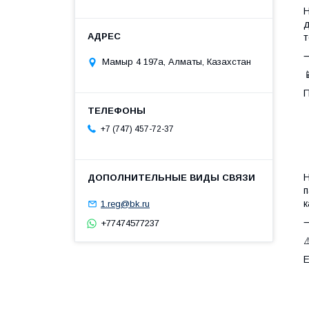
Н
д
т
Мамыр 4 197а, Алматы, Казахстан

П
+7 (747) 457-72-37
Н
п
к
1.reg@bk.ru
+77474577237
⚠
Е
•
•