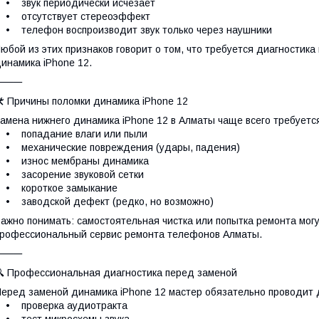
• звук периодически исчезает
• отсутствует стереоэффект
 телефон воспроизводит звук только через наушники
юбой из этих признаков говорит о том, что требуется диагностика
инамика iPhone 12.
⸻
 Причины поломки динамика iPhone 12
амена нижнего динамика iPhone 12 в Алматы чаще всего требует
• попадание влаги или пыли
• механические повреждения (удары, падения)
• износ мембраны динамика
• засорение звуковой сетки
• короткое замыкание
 заводской дефект (редко, но возможно)
ажно понимать: самостоятельная чистка или попытка ремонта могу
рофессиональный сервис ремонта телефонов Алматы.
⸻
 Профессиональная диагностика перед заменой
еред заменой динамика iPhone 12 мастер обязательно проводит 
• проверка аудиотракта