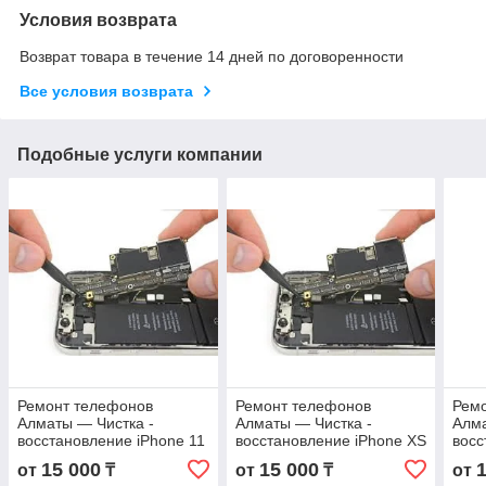
Условия возврата
Возврат товара в течение 14 дней по договоренности
Все условия возврата
Подобные услуги компании
Ремонт телефонов
Ремонт телефонов
Рем
Алматы — Чистка -
Алматы — Чистка -
Алма
восстановление iPhone 11
восстановление iPhone XS
восс
от после воды в Алматы с
от после воды в Алматы с
Max 
15 000
15 000
от
₸
от
₸
от
гарантией
гарантией
Алма