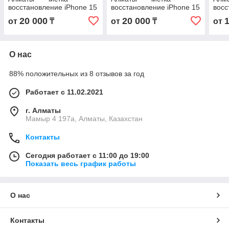
восстановление iPhone 15
восстановление iPhone 15
восс
Pro от после воды в
от после воды в Алматы с
от п
20 000
20 000
от
₸
от
₸
от
Алматы с гарантией
гарантией
гара
О нас
88% положительных из 8 отзывов за год
Работает с 11.02.2021
г. Алматы
Мамыр 4 197а, Алматы, Казахстан
Контакты
Сегодня работает с 11:00 до 19:00
Показать весь график работы
О нас
Контакты