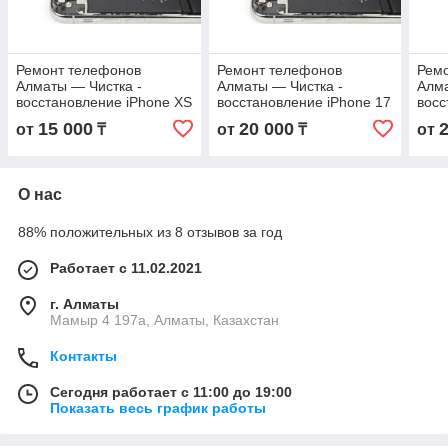
Ремонт телефонов
Ремонт телефонов
Рем
Алматы — Чистка -
Алматы — Чистка -
Алма
восстановление iPhone XS
восстановление iPhone 17
восс
от после воды в Алматы с
Pro Max от после воды в
Pro 
15 000
20 000
от
₸
от
₸
от
гарантией
Алматы с гарантией
Алма
О нас
88% положительных из 8 отзывов за год
Работает с 11.02.2021
г. Алматы
Мамыр 4 197а, Алматы, Казахстан
Контакты
Сегодня работает с 11:00 до 19:00
Показать весь график работы