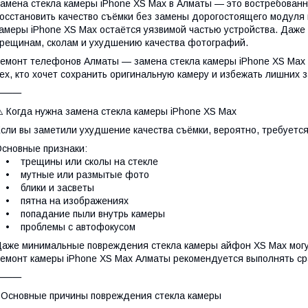
амена стекла камеры iPhone XS Max в Алматы — это востребованн
осстановить качество съёмки без замены дорогостоящего модуля 
амеры iPhone XS Max остаётся уязвимой частью устройства. Даже
рещинам, сколам и ухудшению качества фотографий.
емонт телефонов Алматы — замена стекла камеры iPhone XS Max 
ех, кто хочет сохранить оригинальную камеру и избежать лишних з
⸻
️ Когда нужна замена стекла камеры iPhone XS Max
сли вы заметили ухудшение качества съёмки, вероятно, требуется
сновные признаки:
• трещины или сколы на стекле
• мутные или размытые фото
• блики и засветы
• пятна на изображениях
• попадание пыли внутрь камеры
• проблемы с автофокусом
аже минимальные повреждения стекла камеры айфон XS Max могут
емонт камеры iPhone XS Max Алматы рекомендуется выполнять ср
⸻
 Основные причины повреждения стекла камеры