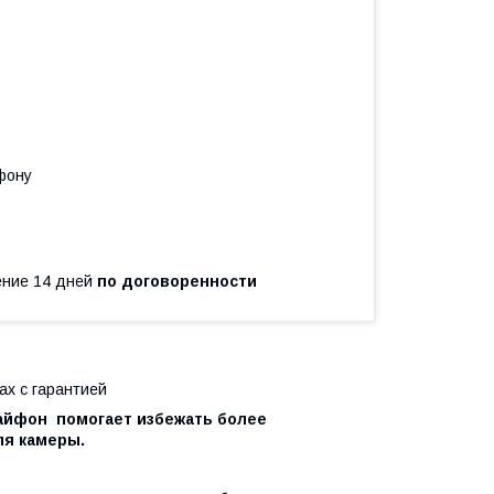
фону
чение 14 дней
по договоренности
ax с гарантией
 айфон помогает избежать более
ля камеры.