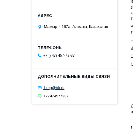
З
в
к
т
Р
Мамыр 4 197а, Алматы, Казахстан
т
⚠
+7 (747) 457-72-37
Е
О
1.reg@bk.ru
+77474577237
Д
р
❗