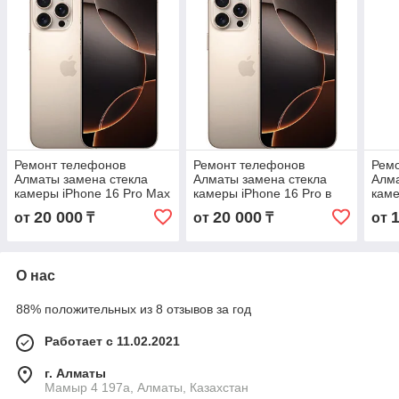
Ремонт телефонов
Ремонт телефонов
Рем
Алматы замена стекла
Алматы замена стекла
Алма
камеры iPhone 16 Pro Max
камеры iPhone 16 Pro в
каме
в Алматы с гарантией
Алматы с гарантией
Алма
20 000
20 000
от
₸
от
₸
от
О нас
88% положительных из 8 отзывов за год
Работает с 11.02.2021
г. Алматы
Мамыр 4 197а, Алматы, Казахстан