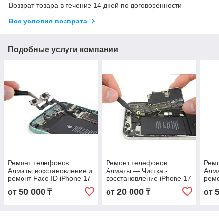
Возврат товара в течение 14 дней по договоренности
Все условия возврата
Подобные услуги компании
Ремонт телефонов
Ремонт телефонов
Рем
Алматы восстановление и
Алматы — Чистка -
Алма
ремонт Face ID iPhone 17
восстановление iPhone 17
ремо
Pro в Алматы с гарантией
Pro Max от после воды в
в Ал
50 000
20 000
от
₸
от
₸
от
Алматы с гарантией