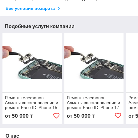
Все условия возврата
Подобные услуги компании
Ремонт телефонов
Ремонт телефонов
Рем
Алматы восстановление и
Алматы восстановление и
Алма
ремонт Face ID iPhone 15
ремонт Face ID iPhone 17
ремо
в Алматы
Pro в Алматы с гарантией
Plus
50 000
50 000
от
₸
от
₸
от
О нас