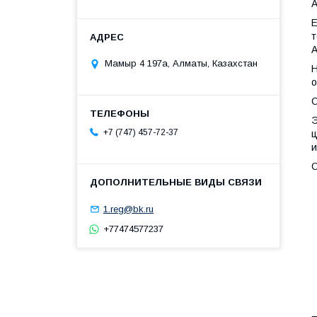
Е
т
А
Мамыр 4 197а, Алматы, Казахстан
Н
о
О
Э
+7 (747) 457-72-37
ц
и
О
1.reg@bk.ru
+77474577237