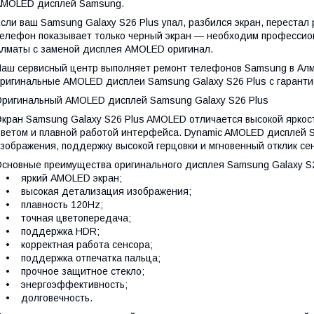
AMOLED дисплей Samsung.
сли ваш Samsung Galaxy S26 Plus упал, разбился экран, перестал 
елефон показывает только черный экран — необходим профессион
лматы с заменой дисплея AMOLED оригинал.
аш сервисный центр выполняет ремонт телефонов Samsung в Алм
ригинальные AMOLED дисплеи Samsung Galaxy S26 Plus с гаранти
ригинальный AMOLED дисплей Samsung Galaxy S26 Plus
кран Samsung Galaxy S26 Plus AMOLED отличается высокой ярко
ветом и плавной работой интерфейса. Dynamic AMOLED дисплей 
зображения, поддержку высокой герцовки и мгновенный отклик се
сновные преимущества оригинального дисплея Samsung Galaxy S2
• яркий AMOLED экран;
• высокая детализация изображения;
• плавность 120Hz;
• точная цветопередача;
• поддержка HDR;
• корректная работа сенсора;
• поддержка отпечатка пальца;
• прочное защитное стекло;
• энергоэффективность;
• долговечность.