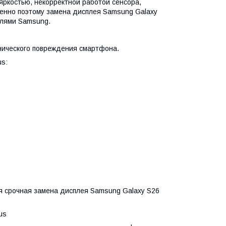
яркостью, некорректной работой сенсора,
менно поэтому замена дисплея Samsung Galaxy
улями Samsung.
анического повреждения смартфона.
us:
я срочная замена дисплея Samsung Galaxy S26
us