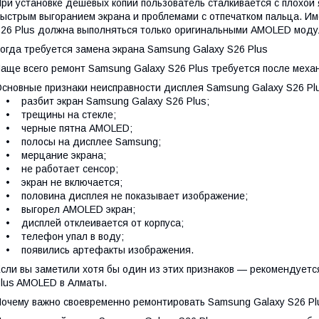
ри установке дешевых копий пользователь сталкивается с плохой 
ыстрым выгоранием экрана и проблемами с отпечатком пальца. И
26 Plus должна выполняться только оригинальными AMOLED мод
огда требуется замена экрана Samsung Galaxy S26 Plus
аще всего ремонт Samsung Galaxy S26 Plus требуется после мех
сновные признаки неисправности дисплея Samsung Galaxy S26 Pl
 разбит экран Samsung Galaxy S26 Plus;
• трещины на стекле;
• черные пятна AMOLED;
• полосы на дисплее Samsung;
• мерцание экрана;
• не работает сенсор;
• экран не включается;
 половина дисплея не показывает изображение;
• выгорел AMOLED экран;
 дисплей отклеивается от корпуса;
• телефон упал в воду;
• появились артефакты изображения.
сли вы заметили хотя бы один из этих признаков — рекомендуетс
lus AMOLED в Алматы.
очему важно своевременно ремонтировать Samsung Galaxy S26 Pl