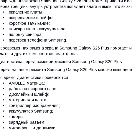
оврежденный экран Samsung Galaxy S26 Plus может привести к б
ерез трещины внутрь устройства попадает влага и пыль, что вызы
• окисление платы;
• повреждение шлейфов;
• короткое замыкание;
• неисправность аккумулятора;
• поломку сенсора;
• перегрев телефона Samsung.
воевременная замена экрана Samsung Galaxy S26 Plus помогает 
латы и других компонентов смартфона.
иагностика перед заменой дисплея Samsung Galaxy S26 Plus
еред началом ремонта Samsung Galaxy S26 Plus мастер выполняе
о время диагностики проверяются:
• AMOLED матрица;
• работа сенсорного слоя;
• дисплейный шлейф;
• материнская плата;
• контроллер изображения;
• аккумулятор Samsung;
• камеры;
• зарядный разъем;
• микрофоны и динамики;