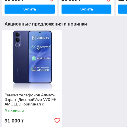
AMOLED Оригинал с
Гарантией
Гарантией
Купить
Купить
Акционные предложения и новинки
Ремонт телефонов Алматы
Экран -ДисплейVivo V70 FE
AMOLED оригинал с
Гарантией
В наличии
91 000
₸