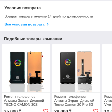
Условия возврата
Возврат товара в течение 14 дней по договоренности
Все условия возврата
Подобные товары компании
Ремонт телефонов
Ремонт телефонов
Рем
Алматы Экран -Дисплей
Алматы Экран -Дисплей
Алма
TECNO CAMON 30S -
Tecno Camon 20 Pro 5G
Vivо
TECNO CAMON 30S Pro
AMOLED Оригинал с
35 000
28 000
12 
₸
₸