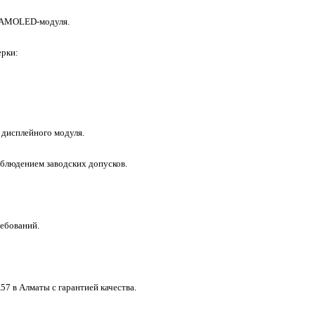
о AMOLED-модуля.
ерки:
дисплейного модуля.
облюдением заводских допусков.
ебований.
7 в Алматы с гарантией качества.