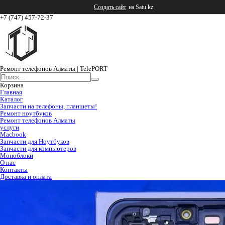
Создать сайт
на Satu.kz
+7 (747) 457-72-37
Ремонт телефонов Алматы | TelePORT
Корзина
Главная
Каталог
Запчасти на телефоны, планшеты!
Ремонт ноутбуков
Ремонт телефонов Алматы
услуги
Macbook
Запчасти для Ноутбуков
Запчасти для компьютеров
Моноблоки
О нас
Контакты
Доставка и оплата