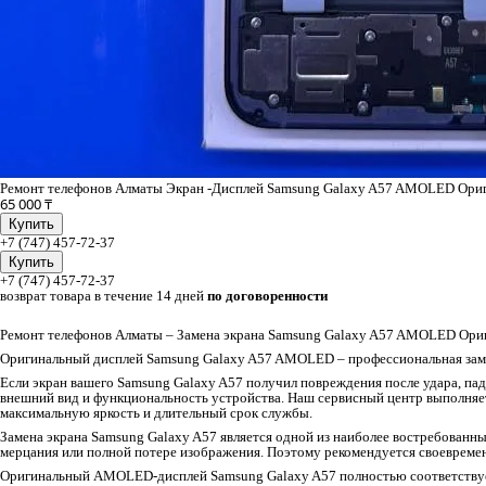
Ремонт телефонов Алматы Экран -Дисплей Samsung Galaxy A57 AMOLED Ориг
65 000 ₸
Купить
+7 (747) 457-72-37
Купить
+7 (747) 457-72-37
возврат товара в течение 14 дней
по договоренности
Ремонт телефонов Алматы – Замена экрана Samsung Galaxy A57 AMOLED Ориг
Оригинальный дисплей Samsung Galaxy A57 AMOLED – профессиональная зам
Если экран вашего Samsung Galaxy A57 получил повреждения после удара, па
внешний вид и функциональность устройства. Наш сервисный центр выполняе
максимальную яркость и длительный срок службы.
Замена экрана Samsung Galaxy A57 является одной из наиболее востребованн
мерцания или полной потере изображения. Поэтому рекомендуется своевремен
Оригинальный AMOLED-дисплей Samsung Galaxy A57 полностью соответствует