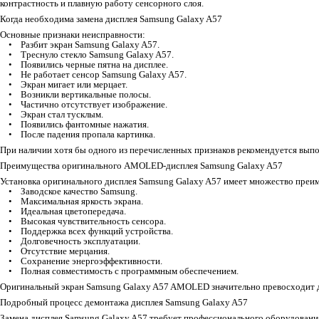
контрастность и плавную работу сенсорного слоя.
Когда необходима замена дисплея Samsung Galaxy A57
Основные признаки неисправности:
• Разбит экран Samsung Galaxy A57.
• Треснуло стекло Samsung Galaxy A57.
• Появились черные пятна на дисплее.
• Не работает сенсор Samsung Galaxy A57.
• Экран мигает или мерцает.
• Возникли вертикальные полосы.
• Частично отсутствует изображение.
• Экран стал тусклым.
• Появились фантомные нажатия.
• После падения пропала картинка.
При наличии хотя бы одного из перечисленных признаков рекомендуется выпо
Преимущества оригинального AMOLED-дисплея Samsung Galaxy A57
Установка оригинального дисплея Samsung Galaxy A57 имеет множество преи
• Заводское качество Samsung.
• Максимальная яркость экрана.
• Идеальная цветопередача.
• Высокая чувствительность сенсора.
• Поддержка всех функций устройства.
• Долговечность эксплуатации.
• Отсутствие мерцания.
• Сохранение энергоэффективности.
• Полная совместимость с программным обеспечением.
Оригинальный экран Samsung Galaxy A57 AMOLED значительно превосходит д
Подробный процесс демонтажа дисплея Samsung Galaxy A57
Замена дисплея Samsung Galaxy A57 требует профессионального оборудования