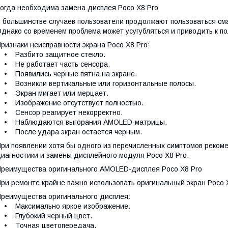
огда необходима замена дисплея Poco X8 Pro
 большинстве случаев пользователи продолжают пользоваться см
днако со временем проблема может усугубляться и приводить к п
ризнаки неисправности экрана Poco X8 Pro:
• Разбито защитное стекло.
 Не работает часть сенсора.
 Появились черные пятна на экране.
 Возникли вертикальные или горизонтальные полосы.
• Экран мигает или мерцает.
• Изображение отсутствует полностью.
• Сенсор реагирует некорректно.
• Наблюдаются выгорания AMOLED-матрицы.
 После удара экран остается черным.
ри появлении хотя бы одного из перечисленных симптомов реком
иагностики и замены дисплейного модуля Poco X8 Pro.
реимущества оригинального AMOLED-дисплея Poco X8 Pro
ри ремонте крайне важно использовать оригинальный экран Poco
реимущества оригинального дисплея:
• Максимально яркое изображение.
• Глубокий черный цвет.
• Точная цветопередача.