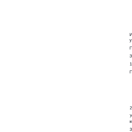
•
•
И
у
П
З
1
П
2
У
к
3