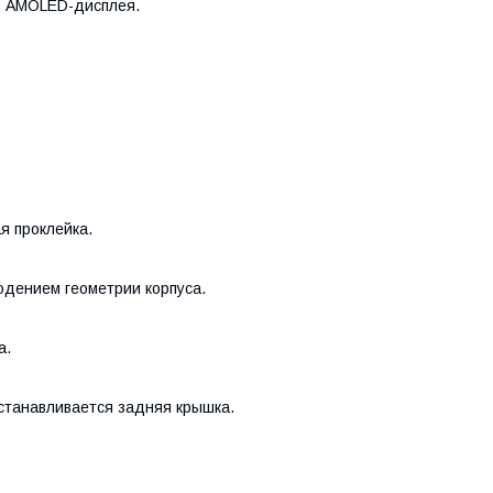
го AMOLED-дисплея.
я проклейка.
юдением геометрии корпуса.
а.
станавливается задняя крышка.