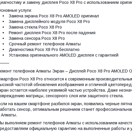
иагностику и замену дисплея Poco X8 Pro с использованием ориг
сновные услуги:
 Замена экрана Poco X8 Pro AMOLED оригинал
• Замена дисплейного модуля Poco X8 Pro
• Замена стекла Poco X8 Pro
 Ремонт дисплея Poco X8 Pro после падения
• Замена сенсора Poco X8 Pro
• Срочный ремонт телефонов Алматы
 Диагностика Poco X8 Pro бесплатно
 Установка оригинального AMOLED дисплея с гарантией
⸻
емонт телефонов Алматы Экран – Дисплей Poco X8 Pro AMOLED О
мартфон Poco X8 Pro относится к современным производительны
ысокой частотой обновления изображения и отличной цветоперед
кран остается наиболее уязвимой частью устройства. Даже незна
овреждению матрицы, сенсорного слоя или защитного стекла.
сли на вашем смартфоне разбился экран, появились черные пятна
аботать сенсор, оптимальным решением станет профессиональна
 Алматы.
ы выполняем ремонт телефонов Алматы с использованием качест
редоставляем официальную гарантию на выполненные работы и 