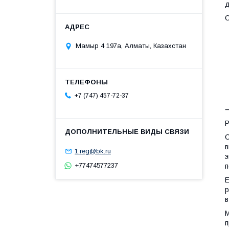
д
О
•
Мамыр 4 197а, Алматы, Казахстан
•
•
•
+7 (747) 457-72-37
Р
С
в
1.reg@bk.ru
э
+77474577237
п
Е
р
в
М
п