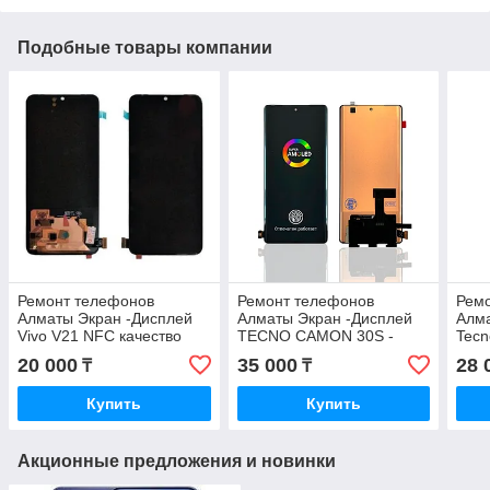
Подобные товары компании
Ремонт телефонов
Ремонт телефонов
Рем
Алматы Экран -Дисплей
Алматы Экран -Дисплей
Алма
Vivo V21 NFC качество
TECNO CAMON 30S -
Tecn
OLED с Гарантией
TECNO CAMON 30S Pro
AMO
20 000
35 000
28 
₸
₸
AMOLED Оригинал с
Гара
Гарантией
Купить
Купить
Акционные предложения и новинки