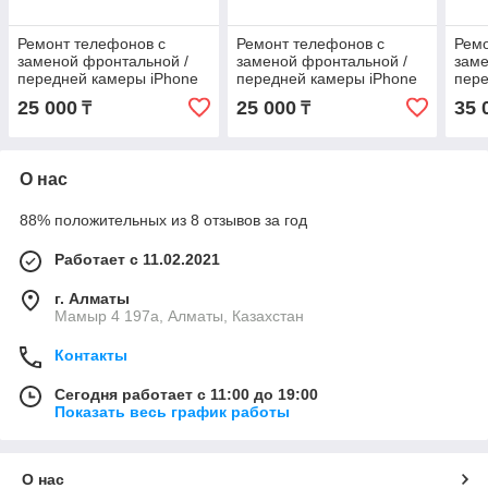
Ремонт телефонов с
Ремонт телефонов с
Ремо
заменой фронтальной /
заменой фронтальной /
заме
передней камеры iPhone
передней камеры iPhone
пере
16 Pro оригинал
16 Plus оригинал
17 P
25 000
25 000
35 
₸
₸
О нас
88% положительных из 8 отзывов за год
Работает с 11.02.2021
г. Алматы
Мамыр 4 197а, Алматы, Казахстан
Контакты
Сегодня работает с 11:00 до 19:00
Показать весь график работы
О нас