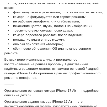
• задняя камера не включается или показывает чёрный
экран;
• фото получаются размытыми, с пятнами или засветами;
• камера не фокусируется или теряет резкость;
• не работает автофокус или стабилизация;
• искажение цветов, шумы, полосы на изображении;
• треснуло стекло камеры после удара;
• камера перестала работать после падения;
• попадание влаги внутрь модуля;
• ошибки приложения «Камера»;
• сбои после обновления iOS или некачественного
ремонта.
Во всех перечисленных случаях программное
восстановление не решает проблему. Единственным
надёжным решением становится замена основной / задней
камеры iPhone 17 Air оригинал в рамках профессионального
ремонта телефонов.
⸻
Оригинальная основная камера iPhone 17 Air — подробное
описание детали
Оригинальная задняя камера iPhone 17 Air — это
высокотехнологичный модуль, разработанный специально