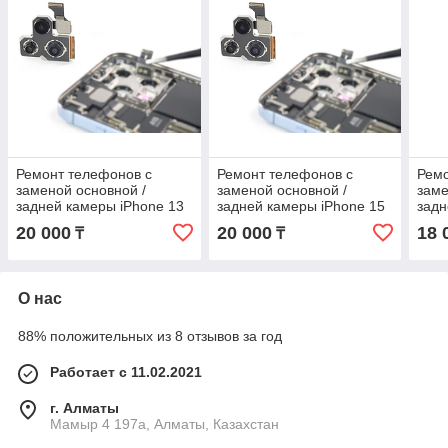
Ремонт телефонов с
Ремонт телефонов с
Ремо
заменой основной /
заменой основной /
заме
задней камеры iPhone 13
задней камеры iPhone 15
задн
Pro оригинал
Pro оригинал
x ор
20 000
20 000
18 
₸
₸
О нас
88% положительных из 8 отзывов за год
Работает с 11.02.2021
г. Алматы
Мамыр 4 197а, Алматы, Казахстан