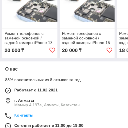
Ремонт телефонов с
Ремонт телефонов с
Ремо
заменой основной /
заменой основной /
заме
задней камеры iPhone 13
задней камеры iPhone 15
задн
Pro оригинал
Pro оригинал
x ор
20 000
20 000
18 
₸
₸
О нас
88% положительных из 8 отзывов за год
Работает с 11.02.2021
г. Алматы
Мамыр 4 197а, Алматы, Казахстан
Контакты
Сегодня работает с 11:00 до 19:00