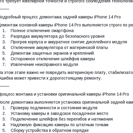
ro требует ювелирной точности и строгого соблюдения технологии
⸻
одробный процесс демонтажа задней камеры iPhone 14 Pro
емонтаж основной камеры iPhone 14 Pro выполняется строго по ре
1. Полное отключение смартфона
. Разрядка аккумулятора до безопасного уровня
. Прогрев корпуса и аккуратное снятие дисплейного модуля
. Отключение аккумулятора от материнской платы
5. Демонтаж защитных экранов и креплений
6. Осторожное отключение шлейфов камеры
7. Извлечение неисправного модуля
а этом этапе важно не повредить материнскую плату, стабилизато
шибка может привести к дорогостоящему ремонту.
⸻
роцесс монтажа и установки оригинальной камеры iPhone 14 Pro
осле демонтажа выполняется установка оригинальной задней каме
. Проверку подлинности и состояния модуля
. Установку камеры в заводское посадочное место
3. Подключение шлейфов без перегибов и натяжения
4. Надёжную фиксацию камеры по штатным точкам
. Сборку устройства в обратном порядке