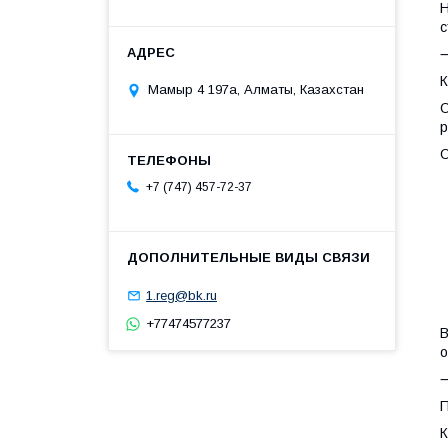
Н
с
К
Мамыр 4 197а, Алматы, Казахстан
О
р
О
•
+7 (747) 457-72-37
•
•
•
•
•
1.reg@bk.ru
•
+77474577237
В
о
П
К