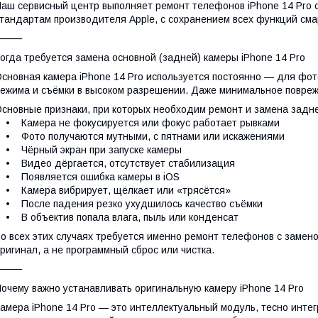
аш сервисный центр выполняет ремонт телефонов iPhone 14 Pro с
тандартам производителя Apple, с сохранением всех функций сма
⸻
огда требуется замена основной (задней) камеры iPhone 14 Pro
сновная камера iPhone 14 Pro используется постоянно — для фото
ежима и съёмки в высоком разрешении. Даже минимальное повреж
сновные признаки, при которых необходим ремонт и замена задне
 Камера не фокусируется или фокус работает рывками
 Фото получаются мутными, с пятнами или искажениями
 Чёрный экран при запуске камеры
 Видео дёргается, отсутствует стабилизация
• Появляется ошибка камеры в iOS
 Камера вибрирует, щёлкает или «трясётся»
 После падения резко ухудшилось качество съёмки
 В объектив попала влага, пыль или конденсат
о всех этих случаях требуется именно ремонт телефонов с замено
ригинал, а не программный сброс или чистка.
⸻
очему важно устанавливать оригинальную камеру iPhone 14 Pro
амера iPhone 14 Pro — это интеллектуальный модуль, тесно инте