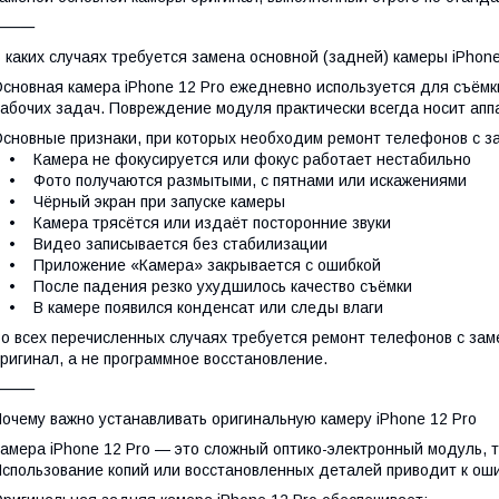
⸻
 каких случаях требуется замена основной (задней) камеры iPhone
сновная камера iPhone 12 Pro ежедневно используется для съёмк
абочих задач. Повреждение модуля практически всегда носит апп
сновные признаки, при которых необходим ремонт телефонов с за
 Камера не фокусируется или фокус работает нестабильно
 Фото получаются размытыми, с пятнами или искажениями
 Чёрный экран при запуске камеры
 Камера трясётся или издаёт посторонние звуки
• Видео записывается без стабилизации
• Приложение «Камера» закрывается с ошибкой
 После падения резко ухудшилось качество съёмки
 В камере появился конденсат или следы влаги
о всех перечисленных случаях требуется ремонт телефонов с заме
ригинал, а не программное восстановление.
⸻
очему важно устанавливать оригинальную камеру iPhone 12 Pro
амера iPhone 12 Pro — это сложный оптико-электронный модуль, т
спользование копий или восстановленных деталей приводит к ош