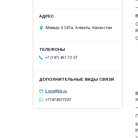
В
О
Мамыр 4 197а, Алматы, Казахстан
р
О
•
•
•
+7 (747) 457-72-37
•
•
•
1.reg@bk.ru
В
о
+77474577237
П
К
И