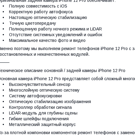
ригинальная задняя камера iPhone 12 Pro обеспечивает:
• Полную совместимость с iOS
• Корректную работу автофокуса
• Настоящую оптическую стабилизацию
• Точную цветопередачу
• Полноценную работу ночного режима и LiDAR
• Отсутствие системных уведомлений и ошибок
• Максимальное качество фото и видео
менно поэтому мы выполняем ремонт телефонов iPhone 12 Pro с з
осстановленных и некачественных модулей.
⸻
ехническое описание основной / задней камеры iPhone 12 Pro
сновная камера iPhone 12 Pro представляет собой сложный мног
• Высокочувствительный сенсор
• Многослойную оптическую систему
• Систему автофокусировки
• Оптическую стабилизацию изображения
• Контроллер обработки сигнала
• LiDAR-модуль для глубины сцены
• Гибкие шлейфы подключения
• Металлический защитный корпус
з-за плотной компоновки компонентов ремонт телефонов с замено