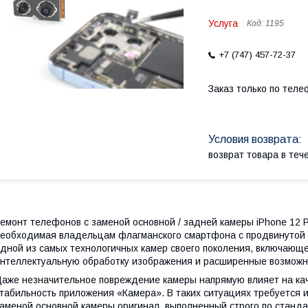
Услуга
Код:
1195
+7 (747) 457-72-37
Заказ только по теле
возврат товара в те
емонт телефонов с заменой основной / задней камеры iPhone 12 
еобходимая владельцам флагманского смартфона с продвинутой к
дной из самых технологичных камер своего поколения, включающе
нтеллектуальную обработку изображения и расширенные возможн
аже незначительное повреждение камеры напрямую влияет на кач
табильность приложения «Камера». В таких ситуациях требуется 
аменой основной камеры оригинал, выполненный строго по станда