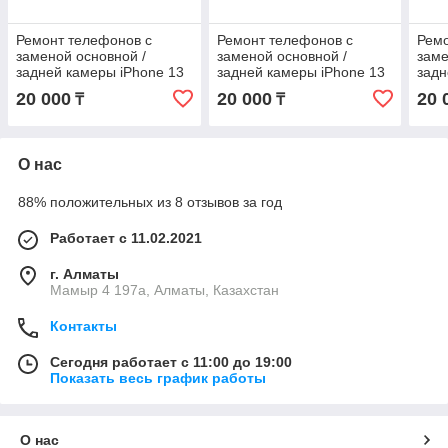
Ремонт телефонов с
Ремонт телефонов с
Ремо
заменой основной /
заменой основной /
заме
задней камеры iPhone 13
задней камеры iPhone 13
задн
Pro оригинал
Pro Max оригинал
Pro 
20 000
20 000
20 
₸
₸
О нас
88% положительных из 8 отзывов за год
Работает с 11.02.2021
г. Алматы
Мамыр 4 197а, Алматы, Казахстан
Контакты
Сегодня работает с 11:00 до 19:00
Показать весь график работы
О нас