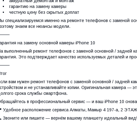
• аккуратный демонтаж и монтаж
• гарантию на замену камеры
• честную цену без скрытых доплат
ы специализируемся именно на ремонте телефонов с заменой осно
оэтому знаем все нюансы модели.
⸻
арантия на замену основной камеры iPhone 10
а выполненный ремонт телефонов с заменой основной / задней к
арантия. Это подтверждает качество используемых деталей и пр
⸻
тог
сли вам нужен ремонт телефонов с заменой основной / задней кам
стройством и не устанавливайте копии. Оригинальная камера — эт
олгого срока службы смартфона.
бращайтесь в профессиональный сервис — и ваш iPhone 10 снова б
 Удобное расположение сервиса Алматы, Мамыр 4 197-а, 2 ЭТА
 Звоните или пишите — вернём вашему планшету идеальный вид