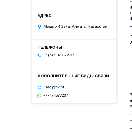
Н
и
т
и
Мамыр 4 197а, Алматы, Казахстан
К
З
•
•
+7 (747) 457-72-37
•
•
•
1.reg@bk.ru
В
+77474577237
е
м
П
П