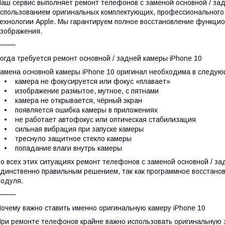
аш сервис выполняет ремонт телефонов с заменой основной / зад
спользованием оригинальных комплектующих, профессионального
ехнологии Apple. Мы гарантируем полное восстановление функцио
зображения.
⸻
огда требуется ремонт основной / задней камеры iPhone 10
амена основной камеры iPhone 10 оригинал необходима в следую
 камера не фокусируется или фокус «плавает»
 изображение размытое, мутное, с пятнами
 камера не открывается, чёрный экран
• появляется ошибка камеры в приложениях
 не работает автофокус или оптическая стабилизация
 сильная вибрация при запуске камеры
• треснуло защитное стекло камеры
• попадание влаги внутрь камеры
о всех этих ситуациях ремонт телефонов с заменой основной / за
динственно правильным решением, так как программное восстано
одуля.
⸻
очему важно ставить именно оригинальную камеру iPhone 10
ри ремонте телефонов крайне важно использовать оригинальную з