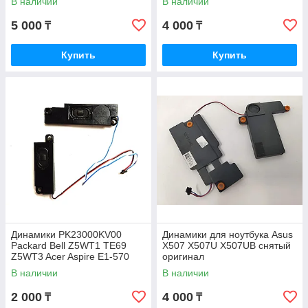
В наличии
В наличии
5 000
4 000
₸
₸
Купить
Купить
Динамики PK23000KV00
Динамики для ноутбука Asus
Packard Bell Z5WT1 TE69
X507 X507U X507UB снятый
Z5WT3 Acer Aspire E1-570
оригинал
E1-532 E1-572G снятые
В наличии
В наличии
оригинал
2 000
4 000
₸
₸