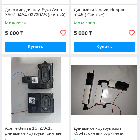
Динамик для ноутбука Asus
Динамики lenovo ideapad
X507 04A4-03730AS (cнятый)
s145 ( Снятые)
В наличии
В наличии
5 000
5 000
₸
₸
Купить
Купить
Acer extensa 15 n19c1,
Динамики ноутбук asus
динамики ноутбука, снятые
x554s. снятый .оригинал