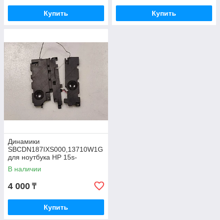
Купить
Купить
Динамики
SBCDN187IXS000,13710W1G
для ноутбука HP 15s-
eq1319ur снятый оригинал
В наличии
4 000
₸
Купить