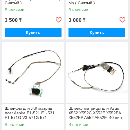
Снятый )
pin ( Снятый )
В наличии
В наличии
3 500
3 000
₸
₸
Купить
Купить
Шлейфы для ЖК матриц
Шлейф матрицы для Asus
Acer Aspire E1-521 E1-531
X552 X552C X552E X552EA
E1-571G V3-571G 571
X552EP A552 A552E. 40 пин.
DC02001FO10 DC02001F01
LED ( LVDS ) (снятый)
В наличии
В наличии
40pin (Снятый)