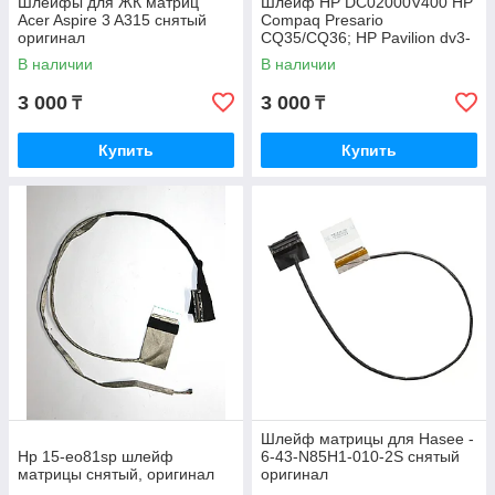
Шлейфы для ЖК матриц
Шлейф HP DC02000V400 HP
Acer Aspire 3 A315 снятый
Compaq Presario
оригинал
CQ35/CQ36; HP Pavilion dv3-
2000: 40 pin снятый оригинал
В наличии
В наличии
3 000
3 000
₸
₸
Купить
Купить
Шлейф матрицы для Hasee -
Hp 15-eo81sp шлейф
6-43-N85H1-010-2S снятый
матрицы снятый, оригинал
оригинал