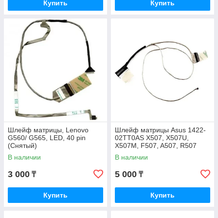
Купить
Купить
Шлейф матрицы, Lenovo
Шлейф матрицы Asus 1422-
G560/ G565, LED, 40 pin
02TT0AS X507, X507U,
(Снятый)
X507M, F507, A507, R507
(снятый)
В наличии
В наличии
3 000
5 000
₸
₸
Купить
Купить