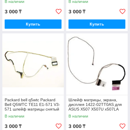
В наличии
В наличии
3 000
3 000
₸
₸
Купить
Купить
Packard bell q5wtc Packard
Шлейф матрицы, экрана,
Bell Q5WTC TE11 E1-571 V3-
дисплея 1422-02TT0AS для
571 шлейф матрицы снятый
ASUS X507 X507U x507LA
оригинал
X507M X507UA X507UB
В наличии
В наличии
Y5000U EDP 30pin Снятый
оригинал
3 000
3 000
₸
₸