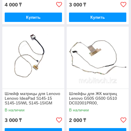
4 000
3 000
₸
₸
Купить
Купить
Шлейф матрицы для Lenovo
Шлейфы для ЖК матриц
Lenovo IdeaPad S145-15
Lenovo G505 G500 G510
S145-15IWL S145-15IGM
DC02001PR00,
S145-15AST S145-15API
DC02001PS00 (СНЯТАЯ)
В наличии
В наличии
DC020023A10 DC020023A0
(с разбора))
3 000
2 000
₸
₸