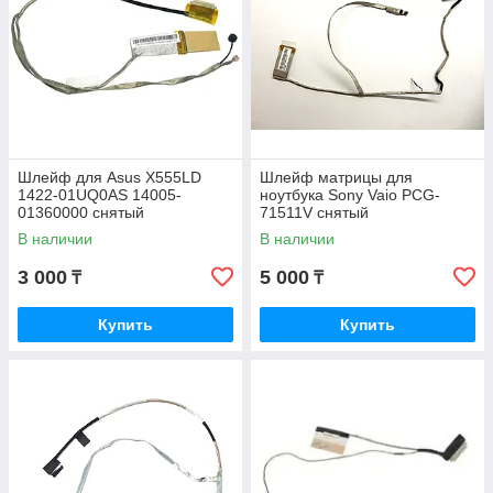
Шлейф для Asus X555LD
Шлейф матрицы для
1422-01UQ0AS 14005-
ноутбука Sony Vaio PCG-
01360000 снятый
71511V снятый
В наличии
В наличии
3 000
5 000
₸
₸
Купить
Купить