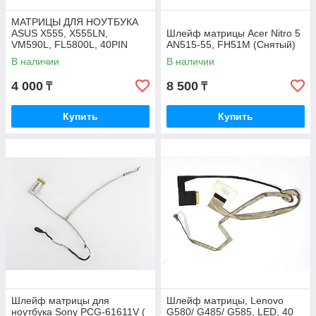
МАТРИЦЫ ДЛЯ НОУТБУКА
ASUS X555, X555LN,
Шлейф матрицы Acer Nitro 5
VM590L, FL5800L, 40PIN
AN515-55, FH51M (Снятый)
В наличии
В наличии
4 000
8 500
₸
₸
Купить
Купить
Шлейф матрицы для
Шлейф матрицы, Lenovo
ноутбука Sony PCG-61611V (
G580/ G485/ G585, LED, 40