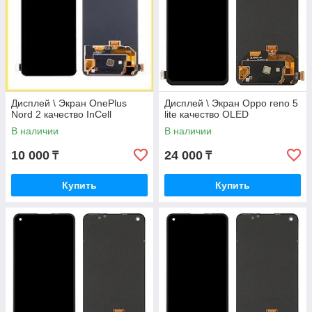
Дисплей \ Экран OnePlus
Дисплей \ Экран Oppo reno 5
Nord 2 качество InCell
lite качество OLED
В наличии
В наличии
10 000
24 000
₸
₸
Купить
Купить