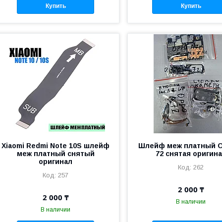
Купить
Купить
Xiaomi Redmi Note 10S шлейф
Шлейф меж платный O
меж платный снятый
72 снятая оригин
оригинал
262
257
2 000 ₸
2 000 ₸
В наличии
В наличии