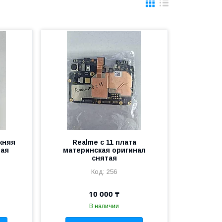
ижняя
Realme c 11 плата
тая
материнская оригинал
снятая
256
10 000 ₸
В наличии