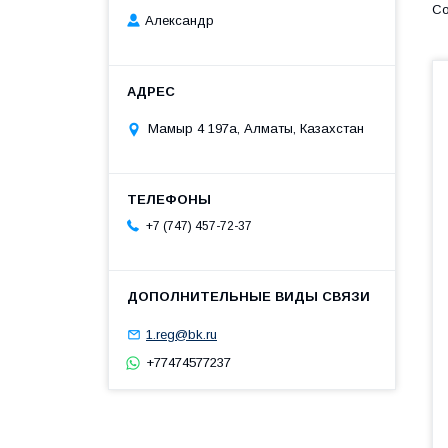
Александр
Мамыр 4 197а, Алматы, Казахстан
+7 (747) 457-72-37
1.reg@bk.ru
+77474577237