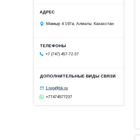
Мамыр 4 197а, Алматы, Казахстан
+7 (747) 457-72-37
1.reg@bk.ru
+77474577237