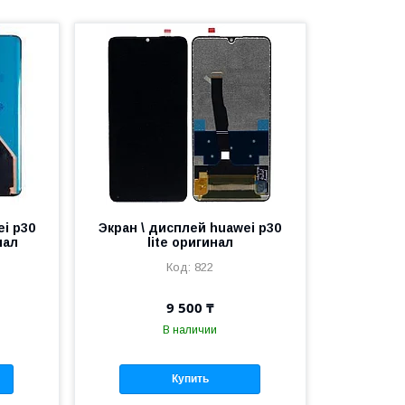
ei p30
Экран \ дисплей huawei p30
нал
lite оригинал
822
9 500 ₸
В наличии
Купить