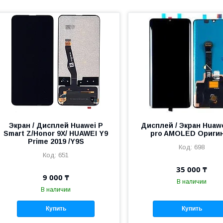
Экран / Дисплей Huawei P
Дисплей / Экран Huaw
Smart Z/Honor 9X/ HUAWEI Y9
pro AMOLED Ориги
Prime 2019 /Y9S
698
651
35 000 ₸
9 000 ₸
В наличии
В наличии
Купить
Купить