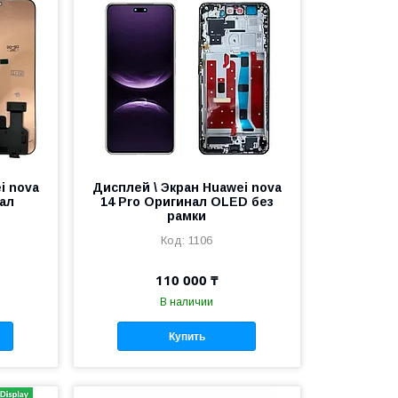
i nova
Дисплей \ Экран Huawei nova
ал
14 Pro Оригинал OLED без
рамки
1106
110 000 ₸
В наличии
Купить