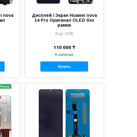
i nova
Дисплей \ Экран Huawei nova
ал
14 Pro Оригинал OLED без
рамки
1106
110 000 ₸
В наличии
Купить