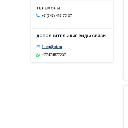
+7 (747) 457-72-37
1.reg@bk.ru
+77474577237