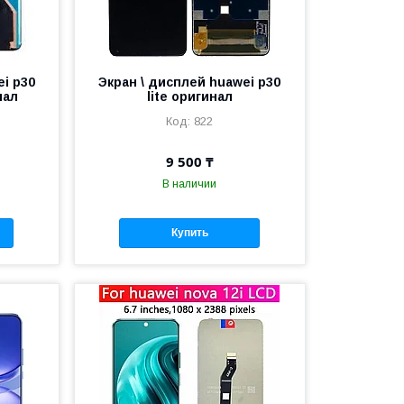
ei p30
Экран \ дисплей huawei p30
нал
lite оригинал
822
9 500 ₸
В наличии
Купить